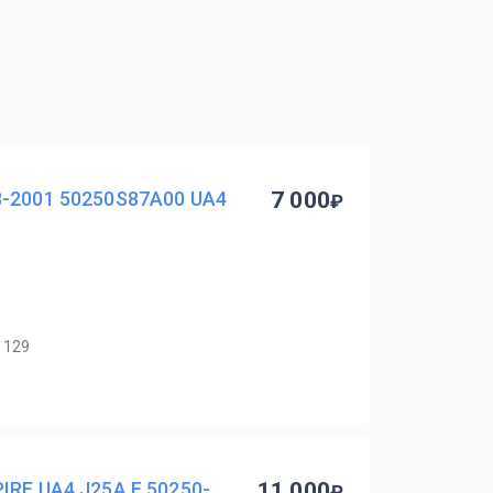
8-2001 50250S87A00 UA4
7 000
 129
IRE UA4 J25A F 50250-
11 000