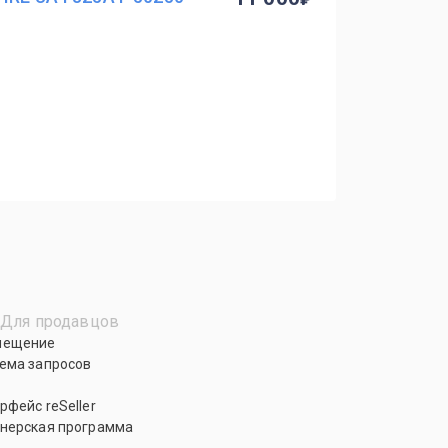
Для продавцов
мещение
ема запросов
рфейс reSeller
нерская программа