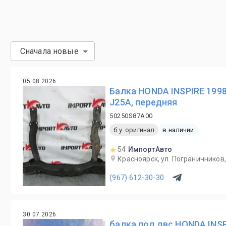
Сначала новые
05.08.2026
Балка HONDA INSPIRE 199
J25A, передняя
50250S87A00
б.у. оригинал
в наличии
54
ИмпортАвто
Красноярск, ул. Пограничников,
(967) 612-30-30
30.07.2026
балка под двс HONDA INSP