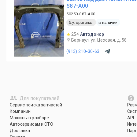
S87-A00
50250-S87-A00
б.у. оригинал
в наличии
254
Автодонор
Барнаул, ул. Цеховая, д. 58
(913) 210-30-63
Для покупателей
Сервис поиска запчастей
Раз
Компании
Сист
Машины в разборе
API
Автосервисам и СТО
Инте
Доставка
Парт