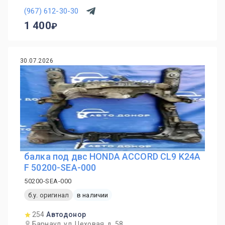
(967) 612-30-30
1 400
30.07.2026
балка под двс HONDA ACCORD CL9 K24A
F 50200-SEA-000
50200-SEA-000
б.у. оригинал
в наличии
254
Автодонор
Барнаул, ул. Цеховая, д. 58