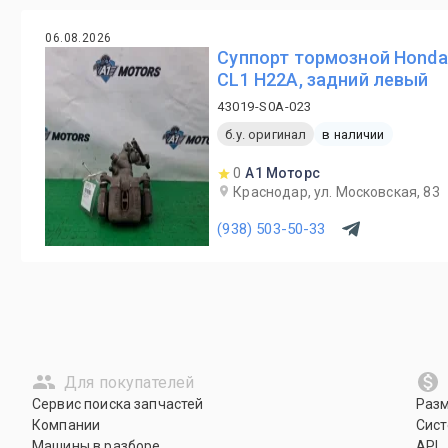
06.08.2026
Суппорт тормозной Honda
CL1 H22A, задний левый
43019-S0A-023
б.у. оригинал
в наличии
0
А1 Моторс
Краснодар, ул. Московская, 83
(938) 503-50-33
Для покупателей
Сервис поиска запчастей
Раз
Компании
Сист
Машины в разборе
API