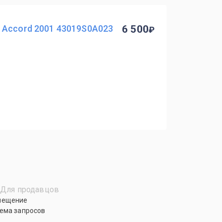
 Accord 2001 43019S0A023
6 500
Для продавцов
мещение
ема запросов