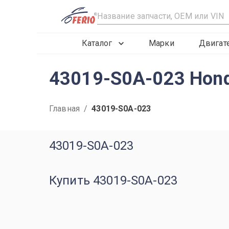
R
Каталог
Марки
Двигат
43019-S0A-023 Hond
Главная
/
43019-S0A-023
43019-S0A-023
Купить 43019-S0A-023