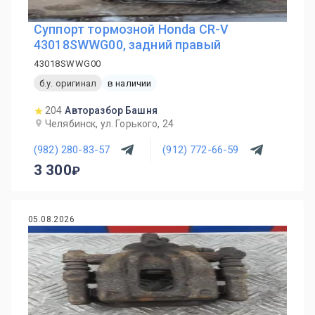
Суппорт тормозной Honda CR-V
43018SWWG00, задний правый
43018SWWG00
б.у. оригинал
в наличии
204
Авторазбор Башня
Челябинск, ул. Горького, 24
(982) 280-83-57
(912) 772-66-59
3 300
05.08.2026