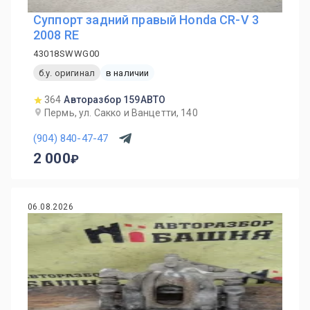
Суппорт задний правый Honda CR-V 3
2008 RE
43018SWWG00
б.у. оригинал
в наличии
364
Авторазбор 159АВТО
Пермь, ул. Сакко и Ванцетти, 140
(904) 840-47-47
2 000
06.08.2026