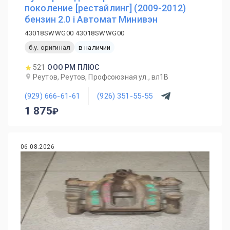
поколение [рестайлинг] (2009-2012)
бензин 2.0 i Автомат Минивэн
43018SWWG00 43018SWWG00
б.у. оригинал
в наличии
521
ООО РМ ПЛЮС
Реутов, Реутов, Профсоюзная ул., вл1В
(929) 666-61-61
(926) 351-55-55
1 875
06.08.2026