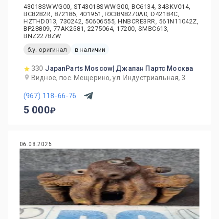
43018SWWG00, ST43018SWWG00, BC6134, 34SKV014,
BC8282R, 872186, 401951, RX3898270A0, D42184C,
HZTHD013, 730242, 50606555, HNBCRE3RR, 561N11042Z,
BP28809, 77AK2581, 2275064, 17200, SMBC613,
BNZ2278ZW
б.у. оригинал
в наличии
330
JapanParts Moscow| Джапан Партс Москва
Видное, пос. Мещерино, ул. Индустриальная, 3
(967) 118-66-76
5 000
06.08.2026