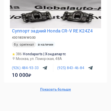
Суппорт задний Honda CR-V RE K24Z4
43018SWWG00
б.у. оригинал
в наличии
386
Hondaparts | Хондапартс
Москва, ул. Поморская, 48А
(926) 484-93-33
(925) 843-46-84
10 000
Показать больше