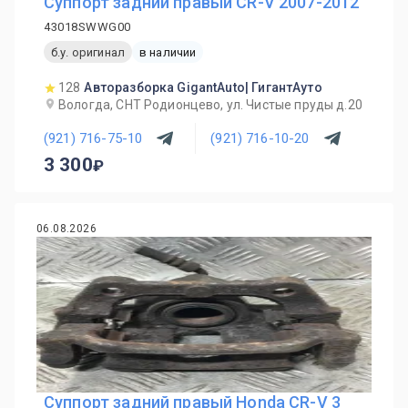
Суппорт задний правый CR-V 2007-2012
43018SWWG00
б.у. оригинал
в наличии
128
Авторазборка GigantAuto| ГигантАуто
Вологда, СНТ Родионцево, ул. Чистые пруды д.20
(921) 716-75-10
(921) 716-10-20
3 300
06.08.2026
Суппорт задний правый Honda CR-V 3