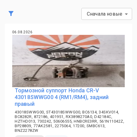
Сначала новые
06.08.2026
Тормозной суппорт Honda CR-V
43018SWWG00 4 (RM1/RM4), задний
правый
43018SWWG00, ST43018SWWG00, BC6134, 34SKV014,
BC8282R, 872186, 401951, RX3898270A0, D42184C,
HZTHD013, 730242, 50606555, HNBCRE3RR, 561N11042Z,
BP28809, 77AK2581, 2275064, 17200, SMBC613,
BNZ2278ZW