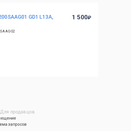
2200SAAG01 GD1 L13A,
1 500
0SAAG02
Для продавцов
мещение
ема запросов