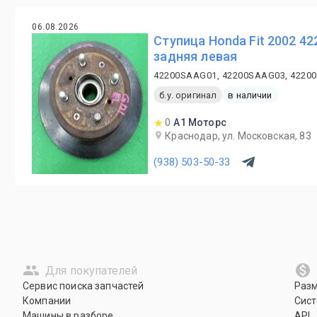
06.08.2026
Ступица Honda Fit 2002 4
задняя левая
42200SAAG01, 42200SAAG03, 4220
б.у. оригинал
в наличии
0
А1 Моторс
Краснодар, ул. Московская, 83
(938) 503-50-33
Для покупателей
Сервис поиска запчастей
Раз
Компании
Сист
Машины в разборе
API