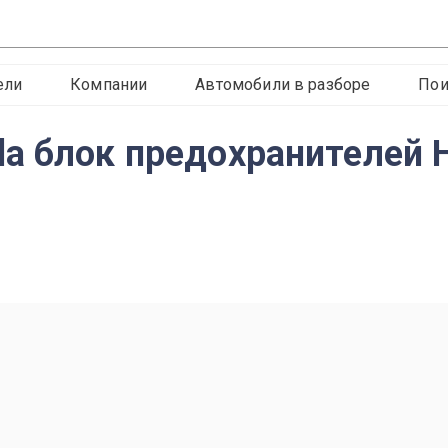
ели
Компании
Автомобили в разборе
Пои
da блок предохранителе