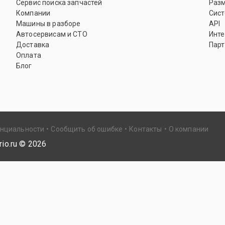
Сервис поиска запчастей
Раз
Компании
Сист
Машины в разборе
API
Автосервисам и СТО
Инте
Доставка
Парт
Оплата
Блог
енциальности
Сообщить об ошибке
Контакты
О компании
io.ru ©
2026