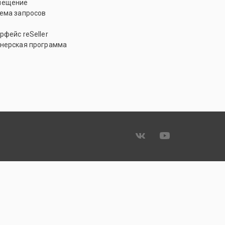
мещение
ема запросов
рфейс reSeller
нерская программа