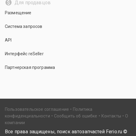
Для продавцов
Размещение
Система запросов
API
Интерфейс reSeller
Партнерская программа
Пользовательское соглашение
Политика
конфиденциальности
Сообщить об ошибке
Контакты
О
компании
Все права защищены, поиск автозапчастей Ferio.ru ©