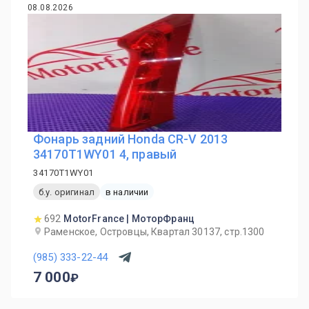
08.08.2026
Фонарь задний Honda CR-V 2013
34170T1WY01 4, правый
34170T1WY01
б.у. оригинал
в наличии
692
MotorFrance | МоторФранц
Раменское, Островцы, Квартал 30137, стр.1300
(985) 333-22-44
7 000