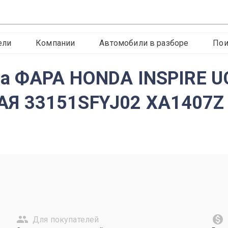
ели
Компании
Автомобили в разборе
Пои
da ФАРА HONDA INSPIRE U
Я 33151SFYJ02 XA1407Z
Для покупателей