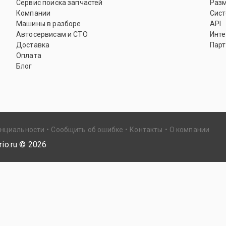
Сервис поиска запчастей
Раз
Компании
Сист
Машины в разборе
API
Автосервисам и СТО
Инте
Доставка
Парт
Оплата
Блог
енциальности
Сообщить об ошибке
Контакты
О компании
io.ru ©
2026