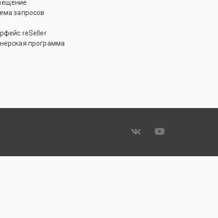
мещение
ема запросов
рфейс reSeller
нерская программа