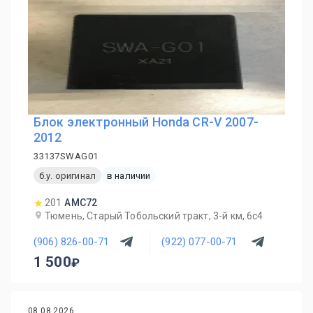
Блок электронный Honda CR-V 2007-
2012
33137SWAG01
б.у. оригинал
в наличии
201
AMC72
Тюмень, Старый Тобольский тракт, 3-й км, 6с4
(906) 826-00-71
(922) 077-00-71
1 500
08.08.2026