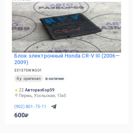
Блок электронный Honda CR-V III (2006—
2009)
33137SWAG01
б.у. оригинал
в наличии
22
Авторазбор59
Пермь, Усольская, 15к5
(902) 801-75-11
600