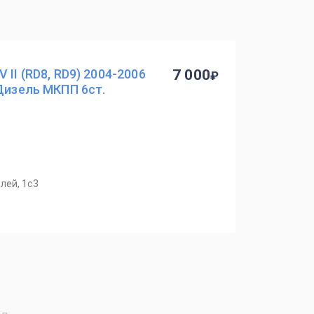
 II (RD8, RD9) 2004-2006
7 000
 Дизель МКПП 6ст.
лей, 1с3