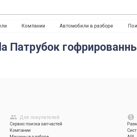
ели
Компании
Автомобили в разборе
Пои
a Патрубок гофрированный
Для покупателей
Сервис поиска запчастей
Раз
Компании
Сист
Машины в разборе
API