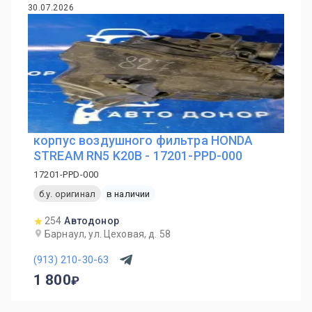
30.07.2026
корпус воздушного фильтра HONDA
STREAM RN5 K20B - 17201-PPD-000
17201-PPD-000
б.у. оригинал
в наличии
254
Автодонор
Барнаул, ул. Цеховая, д. 58
(913) 210-30-63
1 800