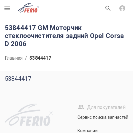
R
53844417 GM Моторчик
стеклоочистителя задний Opel Corsa
D 2006
Главная
/
53844417
53844417
Для покупателей
R
Сервис поиска запчастей
Компании