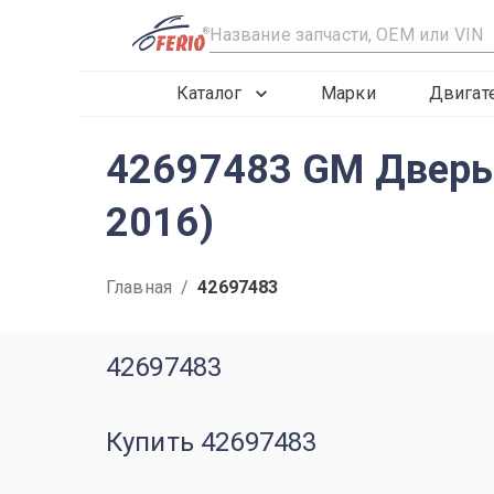
R
Каталог
Марки
Двигат
42697483 GM Дверь п
2016)
Главная
/
42697483
42697483
Купить 42697483