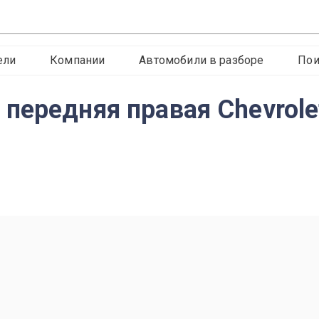
ели
Компании
Автомобили в разборе
Пои
ередняя правая Chevrolet