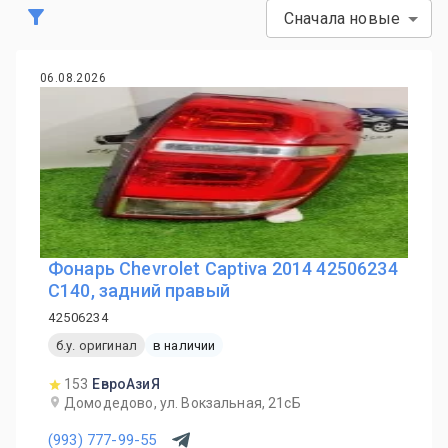
Сначала новые
06.08.2026
Фонарь Chevrolet Captiva 2014 42506234
C140, задний правый
42506234
б.у. оригинал
в наличии
153
ЕвроАзиЯ
Домодедово, ул. Вокзальная, 21сБ
(993) 777-99-55