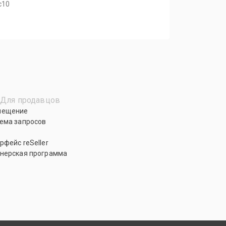
с10
Для продавцов
мещение
ема запросов
рфейс reSeller
нерская программа