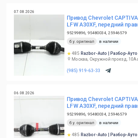
07.08.2026
Привод Chevrolet CAPTIVA
LFW A30XF, передний пра
95299896, 95480034, 25946579
б.у. оригинал
в наличии
485
Razbor-Auto | Разбор-Ауто
Москва, Окружной проезд, 10А
(985) 919-63-33
06.08.2026
Привод Chevrolet CAPTIVA
LFW A30XF, передний пра
95299896, 95480034, 25946579
б.у. оригинал
в наличии
485
Razbor-Auto | Разбор-Ауто