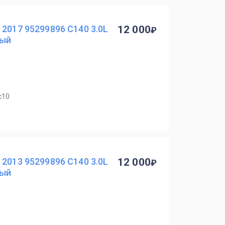
 2017 95299896 C140 3.0L
12 000
вый
с10
 2013 95299896 C140 3.0L
12 000
вый