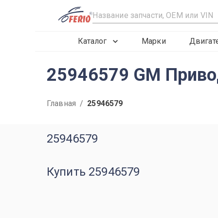
R
Каталог
Марки
Двигат
25946579 GM Привод
Главная
/
25946579
25946579
Купить 25946579