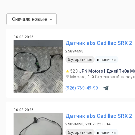
Сначала новые
06.08.2026
Датчик abs Cadillac SRX 2
25894693
б.у. оригинал
в наличии
523
JPN Motors | ДжейПиЭн М
Москва, 1-й Cтрелковый переул
(926) 769-49-99
06.08.2026
Датчик abs Cadillac SRX 2
25894693, 25071221114
б.у. оригинал
в наличии