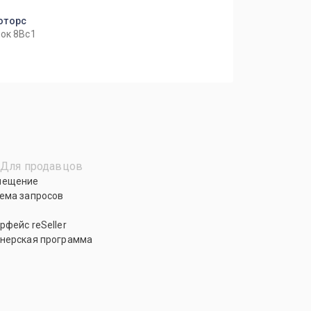
оторс
ок 8Вс1
Для продавцов
мещение
ема запросов
рфейс reSeller
нерская программа