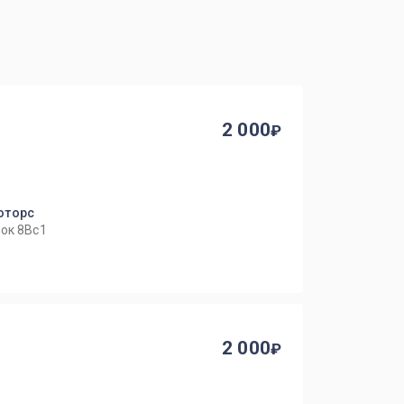
2 000
оторс
ок 8Вс1
2 000