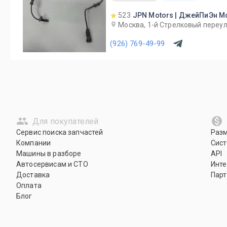
523
JPN Motors | ДжейПиЭн М
Москва, 1-й Cтрелковый переул
(926) 769-49-99
Для покупателей
Сервис поиска запчастей
Раз
Компании
Сист
Машины в разборе
API
Автосервисам и СТО
Инте
Доставка
Парт
Оплата
Блог