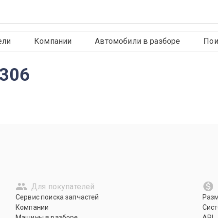
ели
Компании
Автомобили в разборе
Пои
306
Для покупателей
Сервис поиска запчастей
Раз
Компании
Сист
Машины в разборе
API