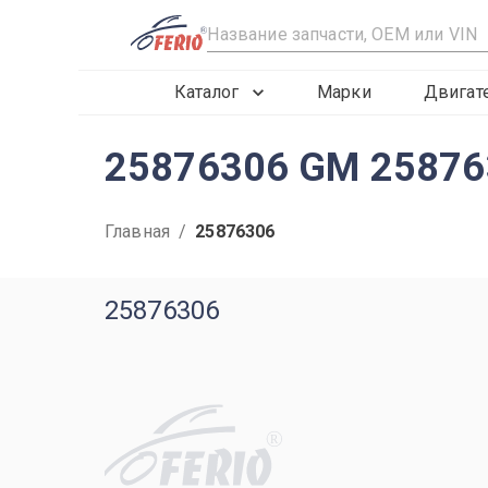
R
Каталог
Марки
Двигат
25876306 GM 25876
Главная
/
25876306
25876306
R