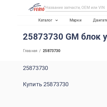
R
Каталог
Марки
Двигат
25873730 GM блок у
Главная
/
25873730
25873730
Купить 25873730