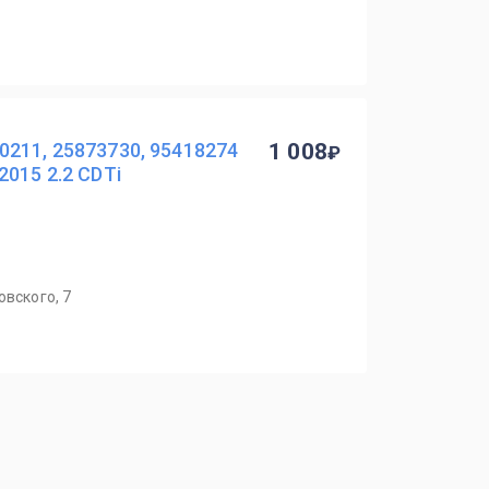
211, 25873730, 95418274
1 008
2015 2.2 CDTi
овского, 7