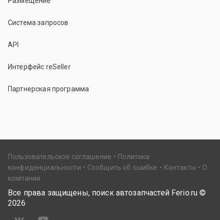
Размещение
Система запросов
API
Интерфейс reSeller
Партнерская программа
Пользовательское соглашение
Политика
конфиденциальности
Сообщить об ошибке
Контакты
О
компании
Все права защищены, поиск автозапчастей Ferio.ru ©
2026