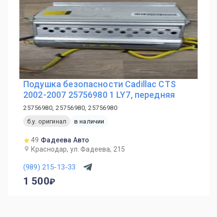
Подушка безопасности Cadillac CTS
2002-2007 25756980 1 LY7, передняя
25756980, 25756980, 25756980
б.у. оригинал
в наличии
49
Фадеева Авто
Краснодар, ул. Фадеева, 215
(989) 215-13-33
1 500