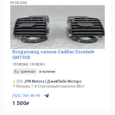
09.08.2026
Воздуховод салона Cadillac Escalade
GMT900
15192260, 15192261
б.у. оригинал
в наличии
523
JPN Motors | ДжейПиЭн Моторс
Москва, 1-й Cтрелковый переулок 8Вс1
(926) 769-49-99
1 500