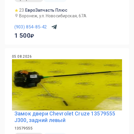
23
ЕвроЗапчасть Плюс
Воронеж, ул. Новосибирская, 67А
(903) 854-85-42
1 500
05.08.2026
Замок двери Chevrolet Cruze 13579555
J300, задний левый
13579555