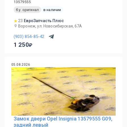
13579555
б.у. оригинал
в наличии
23
ЕвроЗапчасть Плюс
Воронеж, ул. Новосибирская, 67А
(903) 854-85-42
1 250
05.08.2026
Замок двери Opel Insignia 13579555 G09,
задний левый