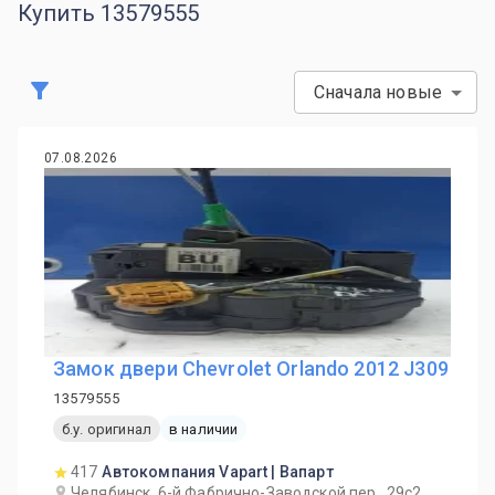
Купить 13579555
Сначала новые
07.08.2026
Замок двери Chevrolet Orlando 2012 J309
13579555
б.у. оригинал
в наличии
417
Автокомпания Vapart | Вапарт
Челябинск, 6-й Фабрично-Заводской пер., 29с2