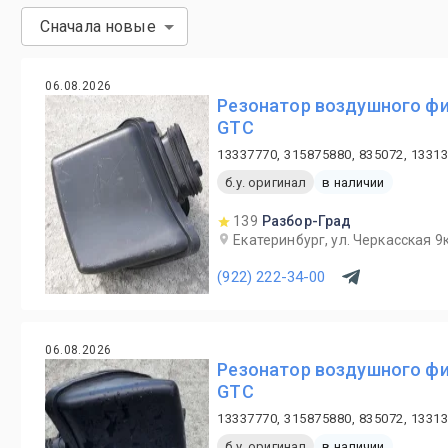
Сначала новые
06.08.2026
Резонатор воздушного фил
GTC
13337770, 315875880, 835072, 1331
б.у. оригинал
в наличии
139
Разбор-Град
Екатеринбург, ул. Черкасская 9к
(922) 222-34-00
06.08.2026
Резонатор воздушного фил
GTC
13337770, 315875880, 835072, 1331
б.у. оригинал
в наличии