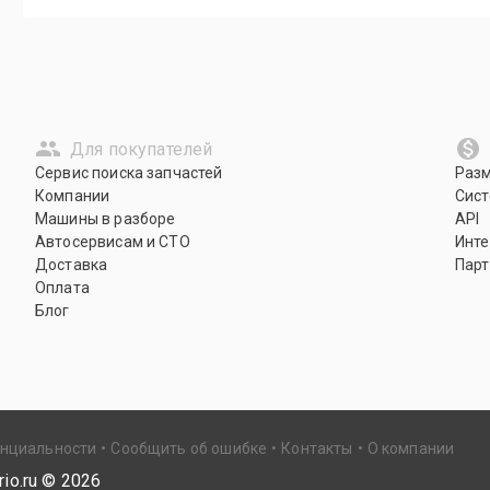
Для покупателей
Сервис поиска запчастей
Раз
Компании
Сист
Машины в разборе
API
Автосервисам и СТО
Инте
Доставка
Парт
Оплата
Блог
енциальности
Сообщить об ошибке
Контакты
О компании
io.ru ©
2026