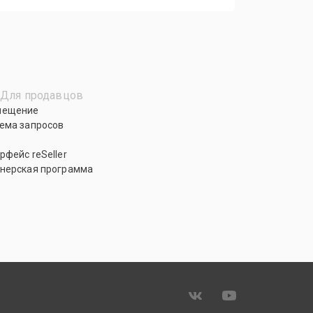
Для продавцов
мещение
ема запросов
рфейс reSeller
нерская программа