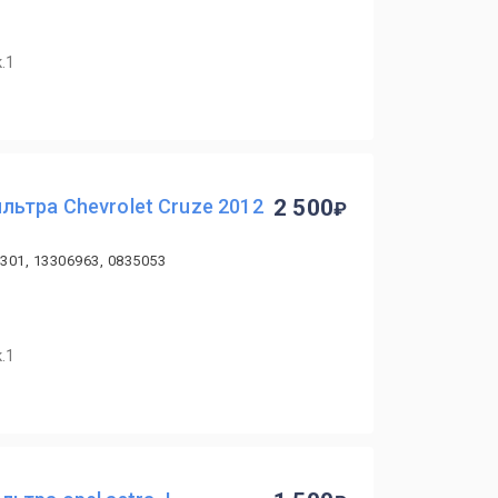
.1
ьтра Chevrolet Cruze 2012
2 500
3301, 13306963, 0835053
.1