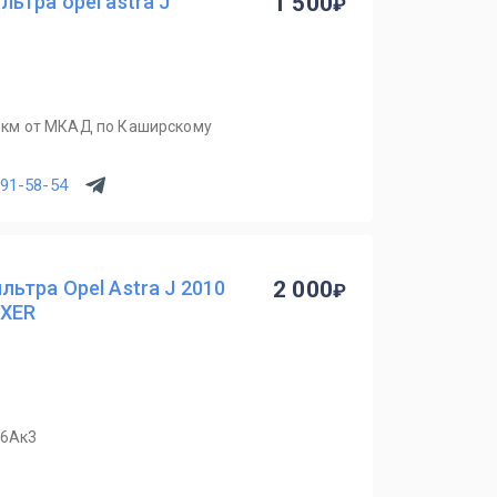
ьтра opel astra J
1 500
 2 км от МКАД по Каширскому
391-58-54
ьтра Opel Astra J 2010
2 000
6XER
36Ак3