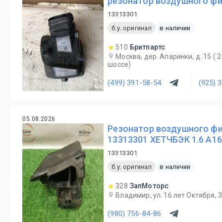
резонатор воздушного фил
13313301
б.у. оригинал
в наличии
510
Бритпартс
Москва, дер. Апаринки, д. 15 (
шоссе)
(499) 391-58-54
(925) 
05.08.2026
Резонатор воздушного фил
13313301 ХЕТЧБЭК 1.6 A1
13313301
б.у. оригинал
в наличии
328
ЗапМоторс
Владимир, ул. 16 лет Октября, 
(980) 756-84-86