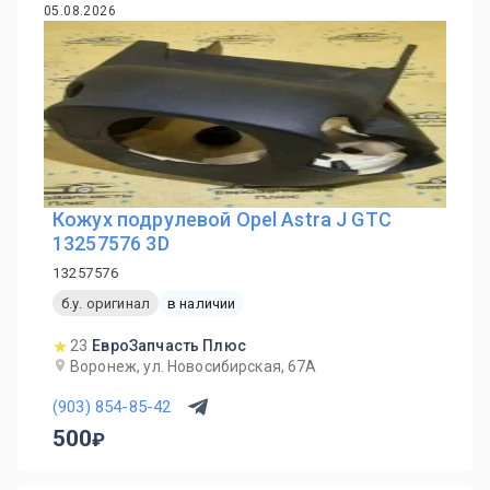
05.08.2026
Кожух подрулевой Opel Astra J GTC
13257576 3D
13257576
б.у. оригинал
в наличии
23
ЕвроЗапчасть Плюс
Воронеж, ул. Новосибирская, 67А
(903) 854-85-42
500