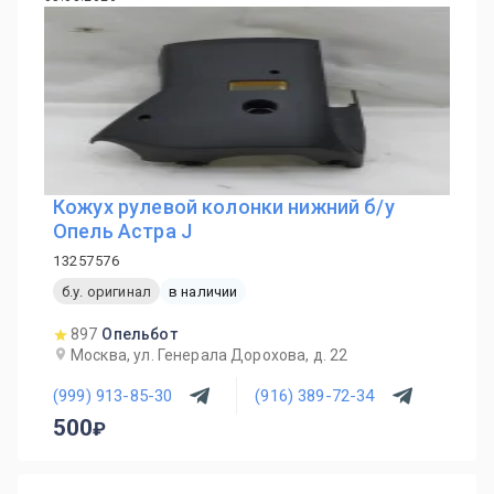
Кожух рулевой колонки нижний б/у
Опель Астра J
13257576
б.у. оригинал
в наличии
897
Опельбот
Москва, ул. Генерала Дорохова, д. 22
(999) 913-85-30
(916) 389-72-34
500