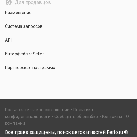
Для продавцов
Размещение
Система запросов
API
Интерфейс reSeller
Партнерская программа
Пользовательское соглашение
Политика
конфиденциальности
Сообщить об ошибке
Контакты
О
компании
Все права защищены, поиск автозапчастей Ferio.ru ©