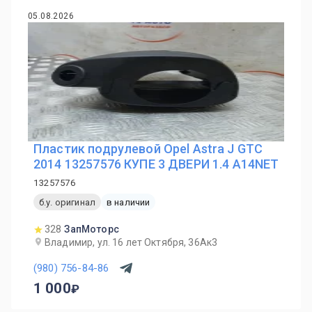
05.08.2026
Пластик подрулевой Opel Astra J GTC
2014 13257576 КУПЕ 3 ДВЕРИ 1.4 A14NET
13257576
б.у. оригинал
в наличии
328
ЗапМоторс
Владимир, ул. 16 лет Октября, 36Ак3
(980) 756-84-86
1 000