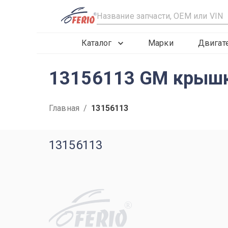
R
Каталог
Марки
Двигат
13156113 GM крышк
Главная
/
13156113
13156113
R