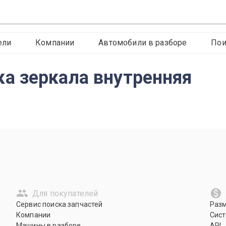
ели
Компании
Автомобили в разборе
Пои
а зеркала внутренняя
Для покупателей
Сервис поиска запчастей
Раз
Компании
Сист
Машины в разборе
API