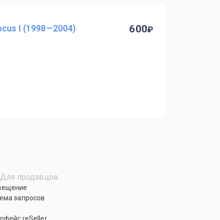
cus I (1998—2004)
600
Для продавцов
мещение
ема запросов
рфейс reSeller