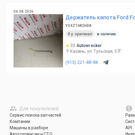
06.08.2026
Держатель капота Ford Fo
YS4Z16826BA
б.у. оригинал
в наличии
33
Autowrecker
Казань, ул. Тульская, 57Г
(915) 221-88-88
Для покупателей
Сервис поиска запчастей
Раз
Компании
Сист
Машины в разборе
API
Автосервисам и СТО
Инте