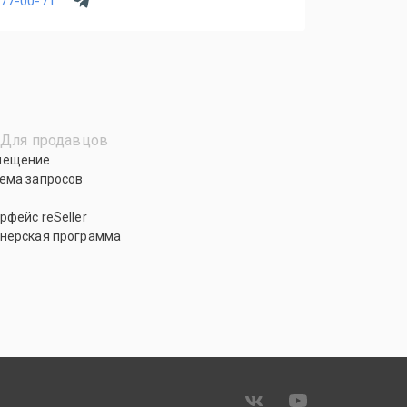
077-00-71
Для продавцов
мещение
ема запросов
рфейс reSeller
нерская программа