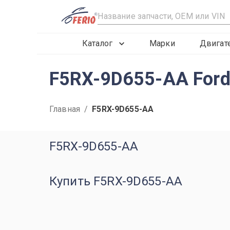
R
Каталог
Марки
Двигат
F5RX-9D655-AA For
Главная
/
F5RX-9D655-AA
F5RX-9D655-AA
Купить F5RX-9D655-AA