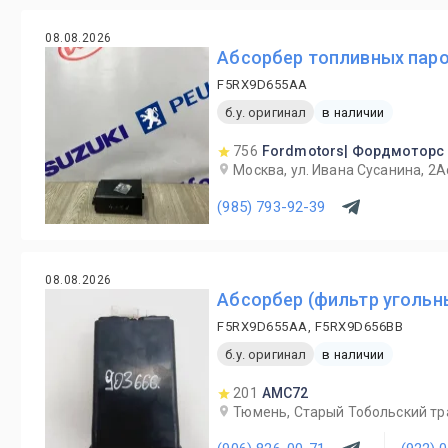
08.08.2026
Абсорбер топливных паро
F5RX9D655AA
б.у. оригинал
в наличии
756
Fordmotors| Фордмоторс
Москва, ул. Ивана Сусанина, 2А
(985) 793-92-39
08.08.2026
Абсорбер (фильтр угольны
F5RX9D655AA, F5RX9D656BB
б.у. оригинал
в наличии
201
AMC72
Тюмень, Старый Тобольский трак