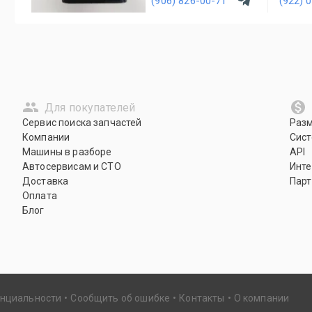
(906) 826-00-71
(922) 
Для покупателей
Сервис поиска запчастей
Раз
Компании
Сист
Машины в разборе
API
Автосервисам и СТО
Инте
Доставка
Парт
Оплата
Блог
енциальности
Сообщить об ошибке
Контакты
О компании