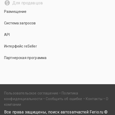
Для продавцов
Размещение
Система запросов
API
Интерфейс reSeller
Партнерская программа
Пользовательское соглашение
Политика
конфиденциальности
Сообщить об ошибке
Контакты
О
компании
Все права защищены, поиск автозапчастей Ferio.ru ©