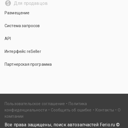
Для продавцов
Размещение
Система запросов
API
Интерфейс reSeller
Партнерская программа
Пользовательское соглашение
Политика
конфиденциальности
Сообщить об ошибке
Контакты
О
компании
Все права защищены, поиск автозапчастей Ferio.ru ©