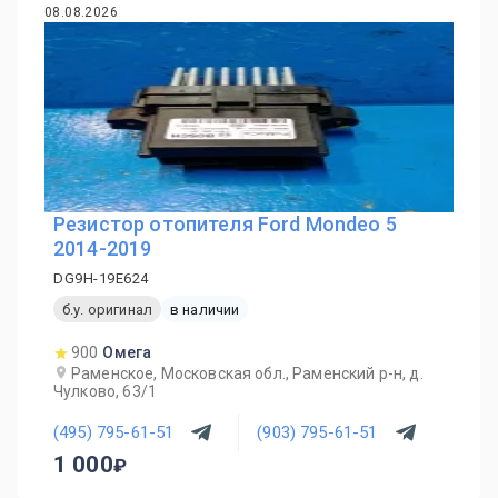
08.08.2026
Резистор отопителя Ford Mondeo 5
2014-2019
DG9H-19E624
б.у. оригинал
в наличии
900
Омега
Раменское, Московская обл., Раменский р-н, д.
Чулково, 63/1
(495) 795-61-51
(903) 795-61-51
1 000