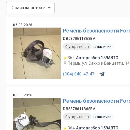
Сначала новые
06.08.2026
Ремень безопасности Ford
DB5378611B68BA
б.у. оригинал
в наличии
364
Авторазбор 159АВТО
Пермь, ул. Сакко и Ванцетти, 1
(904) 840-47-47
06.08.2026
Ремень безопасности Ford
DB5378611B68BA
б.у. оригинал
в наличии
364
Авторазбор 159АВТО