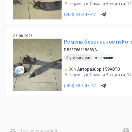
Пермь, ул. Сакко и Ванцетти, 1
(904) 840-47-47
06.08.2026
Ремень безопасности Ford
DB5378611B68BA
б.у. оригинал
в наличии
364
Авторазбор 159АВТО
Пермь, ул. Сакко и Ванцетти, 1
(904) 840-47-47
Для покупателей