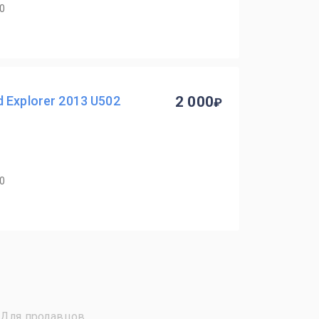
40
 Explorer 2013 U502
2 000
40
Для продавцов