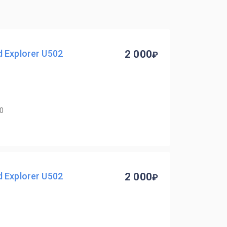
 Explorer U502
2 000
40
 Explorer U502
2 000