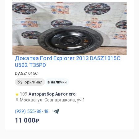
Докатка Ford Explorer 2013 DA5Z1015C
U502 T35PD
DA5Z1015C
б.у. оригинал
в наличии
109
Авторазбор Автолего
Москва, ул. Совпартшкола, уч.1
(929) 555-88-48
11 000