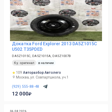
Докатка Ford Explorer 2013 DA5Z1015C
U502 T35PDED
DA5Z1015C, DA5Z1015A, DA5Z1007B
б.у. оригинал
в наличии
109
Авторазбор Автолего
Москва, ул. Совпартшкола, уч.1
(929) 555-88-48
12 000
06.08.2026