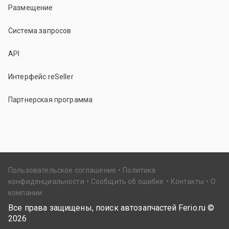
Размещение
Система запросов
API
Интерфейс reSeller
Партнерская программа
Пользовательское соглашение
Политика
конфиденциальности
Сообщить об ошибке
Контакты
О
компании
Все права защищены, поиск автозапчастей Ferio.ru ©
2026