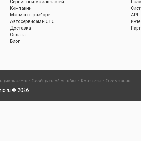
Сервис поиска запчастей
Раз
Компании
Сист
Машины в разборе
API
Автосервисам и СТО
Инте
Доставка
Парт
Оплата
Блог
енциальности
Сообщить об ошибке
Контакты
О компании
io.ru ©
2026