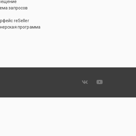
мещение
ема запросов
рфейс reSeller
нерская программа