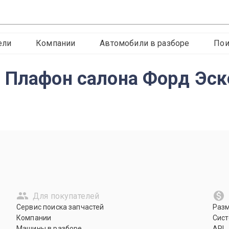
ели
Компании
Автомобили в разборе
Пои
 Плафон салона Форд Эск
Для покупателей
Сервис поиска запчастей
Раз
Компании
Сист
Машины в разборе
API