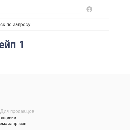
ск по запросу
ейп 1
Для продавцов
мещение
ема запросов