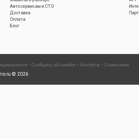
Автосервисам и СТО
Инте
Доставка
Парт
Оплата
Блог
енциальности
Сообщить об ошибке
Контакты
О компании
io.ru ©
2026