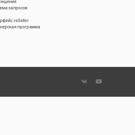
мещение
ема запросов
рфейс reSeller
нерская программа