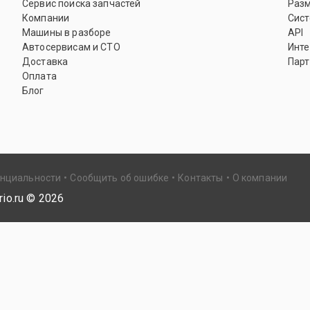
Сервис поиска запчастей
Раз
Компании
Сист
Машины в разборе
API
Автосервисам и СТО
Инте
Доставка
Парт
Оплата
Блог
енциальности
Сообщить об ошибке
Контакты
О компании
io.ru ©
2026