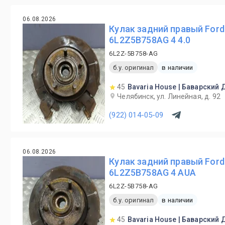
06.08.2026
Кулак задний правый Ford 
6L2Z5B758AG 4 4.0
6L2Z-5B758-AG
б.у. оригинал
в наличии
45
Bavaria House | Баварский
Челябинск, ул. Линейная, д. 92
(922) 014-05-09
06.08.2026
Кулак задний правый Ford 
6L2Z5B758AG 4 AUA
6L2Z-5B758-AG
б.у. оригинал
в наличии
45
Bavaria House | Баварский