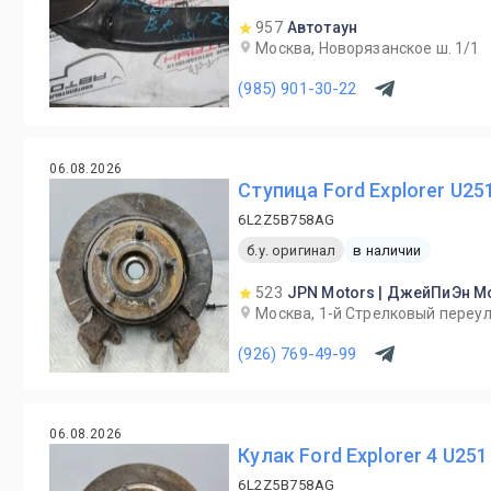
957
Автотаун
Москва, Новорязанское ш. 1/1
(985) 901-30-22
06.08.2026
Ступица Ford Explorer U25
6L2Z5B758AG
б.у. оригинал
в наличии
523
JPN Motors | ДжейПиЭн М
Москва, 1-й Cтрелковый переул
(926) 769-49-99
06.08.2026
Кулак Ford Explorer 4 U251
6L2Z5B758AG