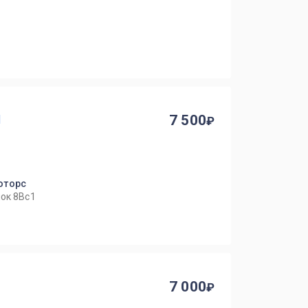
1
7 500
оторс
ок 8Вс1
7 000