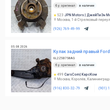
б.у. оригинал
в наличии
523
JPN Motors | ДжейПиЭн М
Москва, 1-й Cтрелковый переул
(926) 769-49-99
05.08.2026
Кулак задний правый Ford
6L2Z5B758AG
б.у. оригинал
в наличии
499
CarsCom| КарсКом
Москва, Королёв, Калининградск
(916) 830-32-79
(901) 