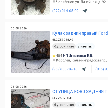
Челябинск, ул. Линейная, д. 92
(922) 014-05-09
06.08.2026
Кулак задний правый Ford
6L2Z5B758AG
б.у. оригинал
в наличии
454
ИП Игнатенко Е.В.
Королев, Калининградский пр., 
(967)100-16-16
(916) 8
06.08.2026
СТУПИЦА FORD ЗАДНЯЯ П
6L2Z5B758AG
б.у. оригинал
в наличии