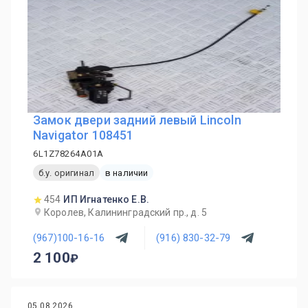
Замок двери задний левый Lincoln
Navigator 108451
6L1Z78264A01A
б.у. оригинал
в наличии
454
ИП Игнатенко Е.В.
Королев, Калининградский пр., д. 5
(967)100-16-16
(916) 830-32-79
2 100
05.08.2026