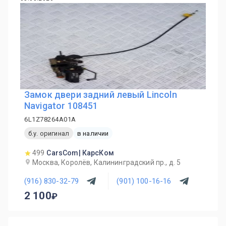
Замок двери задний левый Lincoln
Navigator 108451
6L1Z78264A01A
б.у. оригинал
в наличии
499
CarsCom| КарсКом
Москва, Королёв, Калининградский пр., д. 5
(916) 830-32-79
(901) 100-16-16
2 100