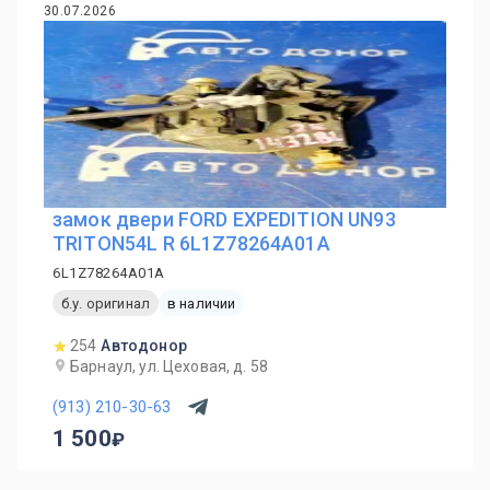
30.07.2026
замок двери FORD EXPEDITION UN93
TRITON54L R 6L1Z78264A01A
6L1Z78264A01A
б.у. оригинал
в наличии
254
Автодонор
Барнаул, ул. Цеховая, д. 58
(913) 210-30-63
1 500