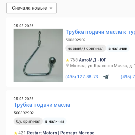
Сначала новые
05.08.2026
Трубка подачи масла к тур
500392902
новый(я) оригинал
в наличии
768
АвтоМД - ЮГ
Москва, ул. Красного Маяка, д. 
(495) 127-88-73
(495) 
05.08.2026
Трубка подачи масла
500392902
б.у. оригинал
в наличии
421
Restart Motors | Рестарт Моторс