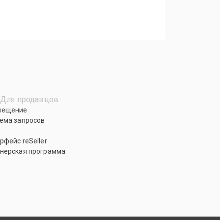
Для продавцов
мещение
ема запросов
рфейс reSeller
нерская программа