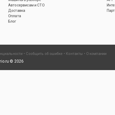
Автосервисам и СТО
Инте
Доставка
Парт
Оплата
Блог
енциальности
Сообщить об ошибке
Контакты
О компании
io.ru ©
2026