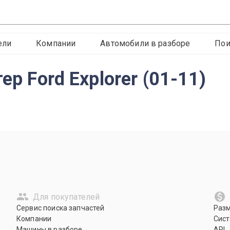
ели
Компании
Автомобили в разборе
Пои
ер Ford Explorer (01-11)
Для покупателей
Сервис поиска запчастей
Раз
Компании
Сист
Машины в разборе
API