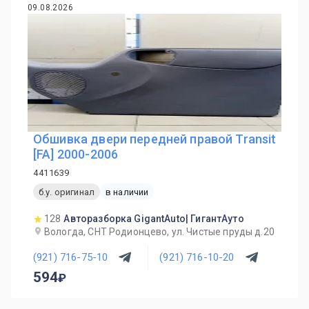
09.08.2026
Обшивка двери передней правой Transit
[FA] 2000-2006
4411639
б.у. оригинал
в наличии
128
Авторазборка GigantAuto| ГигантАуто
Вологда, СНТ Родионцево, ул. Чистые пруды д.20
(921) 716-75-10
(921) 716-10-20
594