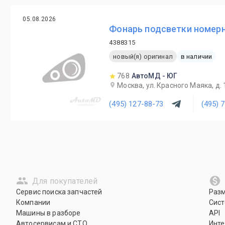
05.08.2026
Фонарь подсветки номерно
4388315
новый(я) оригинал
в наличии
768
АвтоМД - ЮГ
Москва, ул. Красного Маяка, д. 
(495) 127-88-73
(495) 
Для покупателей
Сервис поиска запчастей
Раз
Компании
Сист
Машины в разборе
API
Автосервисам и СТО
Инте