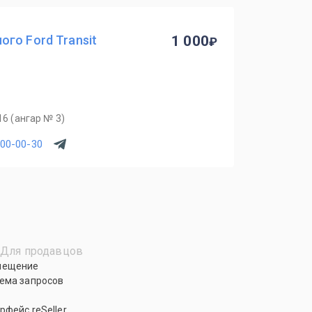
го Ford Transit
1 000
16 (ангар № 3)
700-00-30
Для продавцов
мещение
ема запросов
рфейс reSeller