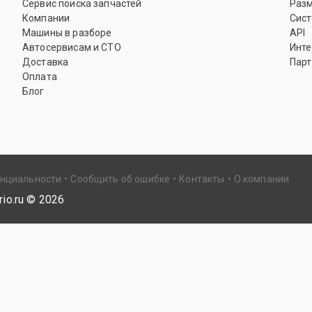
Сервис поиска запчастей
Раз
Компании
Сист
Машины в разборе
API
Автосервисам и СТО
Инте
Доставка
Парт
Оплата
Блог
енциальности
Сообщить об ошибке
Контакты
О компании
io.ru ©
2026