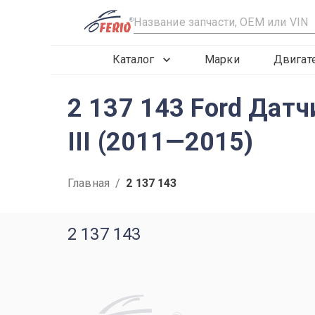
R
Каталог
Марки
Двигат
2 137 143 Ford Датч
III (2011—2015)
Главная
/
2 137 143
2 137 143