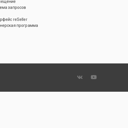
мещение
ема запросов
рфейс reSeller
нерская программа