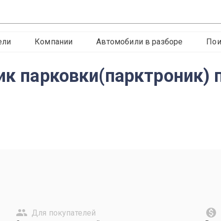
ели
Компании
Автомобили в разборе
Пои
ик парковки(парктроник) 
Для покупателей