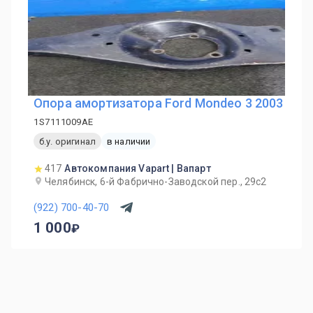
Опора амортизатора Ford Mondeo 3 2003
1S7111009AE
б.у. оригинал
в наличии
417
Автокомпания Vapart | Вапарт
Челябинск, 6-й Фабрично-Заводской пер., 29с2
(922) 700-40-70
1 000