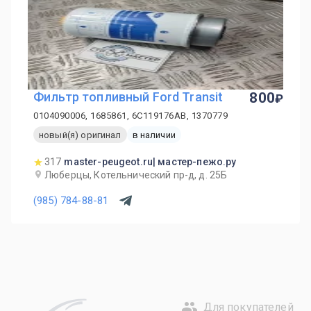
Фильтр топливный Ford Transit
800
0104090006, 1685861, 6C119176AB, 1370779
новый(я) оригинал
в наличии
317
master-peugeot.ru| мастер-пежо.ру
Люберцы, Котельнический пр-д, д. 25Б
(985) 784-88-81
Для покупателей