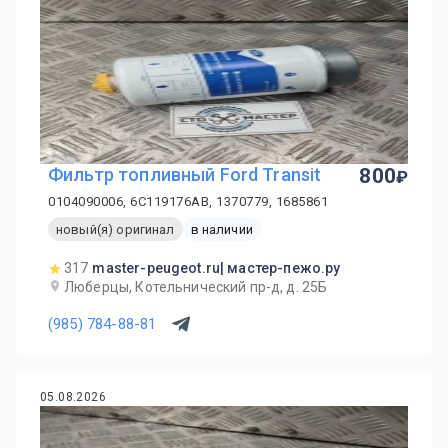
Фильтр топливный Ford Transit
800
0104090006, 6C119176AB, 1370779, 1685861
новый(я) оригинал
в наличии
317
master-peugeot.ru| мастер-пежо.ру
Люберцы, Котельнический пр-д, д. 25Б
(985) 784-88-81
05.08.2026