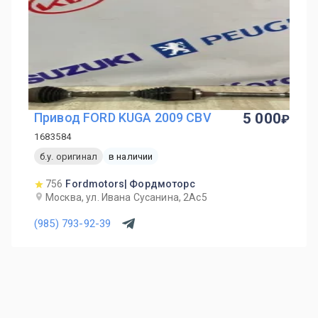
Привод FORD KUGA 2009 CBV
5 000
1683584
б.у. оригинал
в наличии
756
Fordmotors| Фордмоторс
Москва, ул. Ивана Сусанина, 2Ас5
(985) 793-92-39