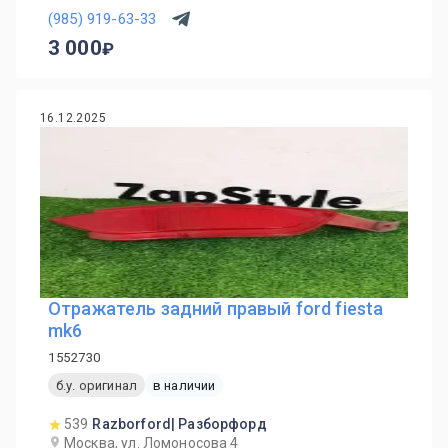
(985) 919-63-33
3 000
16.12.2025
Отражатель задний правый ford fiesta
mk6
1552730
б.у. оригинал
в наличии
539
Razborford| Разборфорд
Москва, ул. Ломоносова 4