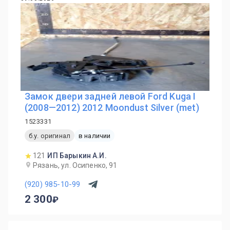
Замок двери задней левой Ford Kuga I
(2008—2012) 2012 Moondust Silver (met)
1523331
б.у. оригинал
в наличии
121
ИП Барыкин А.И.
Рязань, ул. Осипенко, 91
(920) 985-10-99
2 300