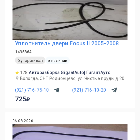
Уплотнитель двери Focus II 2005-2008
1495864
б.у. оригинал
в наличии
128
Авторазборка GigantAuto| ГигантАуто
Вологда, СНТ Родионцево, ул. Чистые пруды д.20
(921) 716-75-10
(921) 716-10-20
725
06.08.2026