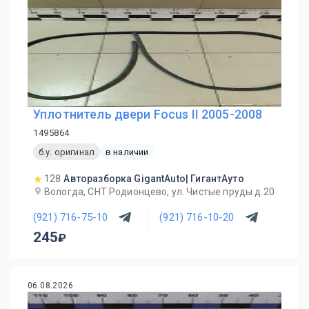
Уплотнитель двери Focus II 2005-2008
1495864
б.у. оригинал
в наличии
128
Авторазборка GigantAuto| ГигантАуто
Вологда, СНТ Родионцево, ул. Чистые пруды д.20
(921) 716-75-10
(921) 716-10-20
245
06.08.2026