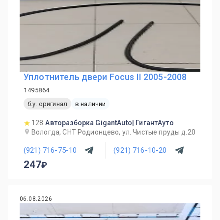
Уплотнитель двери Focus II 2005-2008
1495864
б.у. оригинал
в наличии
128
Авторазборка GigantAuto| ГигантАуто
Вологда, СНТ Родионцево, ул. Чистые пруды д.20
(921) 716-75-10
(921) 716-10-20
247
06.08.2026