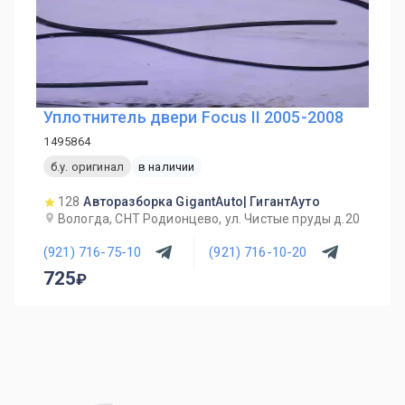
Уплотнитель двери Focus II 2005-2008
1495864
б.у. оригинал
в наличии
128
Авторазборка GigantAuto| ГигантАуто
Вологда, СНТ Родионцево, ул. Чистые пруды д.20
(921) 716-75-10
(921) 716-10-20
725