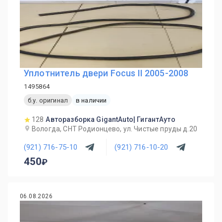
Уплотнитель двери Focus II 2005-2008
1495864
б.у. оригинал
в наличии
128
Авторазборка GigantAuto| ГигантАуто
Вологда, СНТ Родионцево, ул. Чистые пруды д.20
(921) 716-75-10
(921) 716-10-20
450
06.08.2026