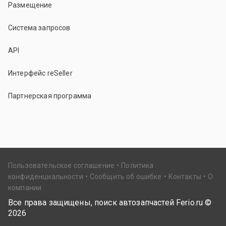
Размещение
Система запросов
API
Интерфейс reSeller
Партнерская программа
Пользовательское соглашение
Политика
конфиденциальности
Сообщить об ошибке
Контакты
О
компании
Все права защищены, поиск автозапчастей Ferio.ru ©
2026