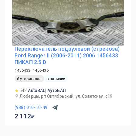
Переключатель подрулевой (стрекоза)
Ford Ranger II (2006-2011) 2006 1456433
ПИКАП 2.5 D
1456433, 1456436
б.у. оригинал
в наличии
542
AutoBAL| АутоБАЛ
Люберцы, рп Октябрьский, ул. Советская, с19
(988) 010-10-49
2 112